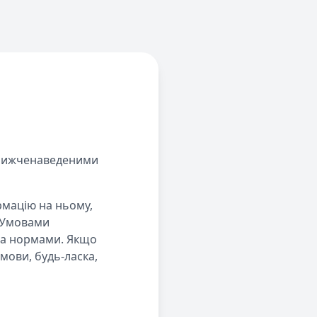
 нижченаведеними
рмацію на ньому,
я Умовами
та нормами. Якщо
мови, будь-ласка,