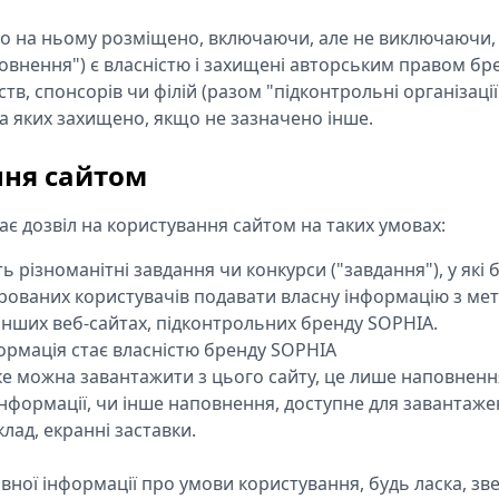
що на ньому розміщено, включаючи, але не виключаючи, 
внення") є власністю і захищені авторським правом бре
тв, спонсорів чи філій (разом "підконтрольні організації
ва яких захищено, якщо не зазначено інше.
ння сайтом
є дозвіл на користування сайтом на таких умовах:
ть різноманітні завдання чи конкурси ("завдання"), у які
рованих користувачів подавати власну інформацію з ме
 інших веб-сайтах, підконтрольних бренду SOPHIA.
ормація стає власністю бренду SOPHIA
е можна завантажити з цього сайту, це лише наповненн
інформації, чи інше наповнення, доступне для завантаже
лад, екранні заставки.
ної інформації про умови користування, будь ласка, зве