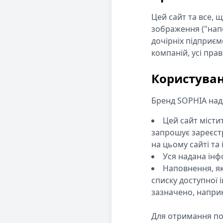
Цей сайт та все, 
зображення ("напо
дочірніх підприємс
компаній, усі пра
Користува
Бренд SOPHIA нада
Цей сайт місти
запрошує зареєст
на цьому сайті та
Уся надана інф
Наповнення, як
списку доступної 
зазначено, наприк
Для отримання пов