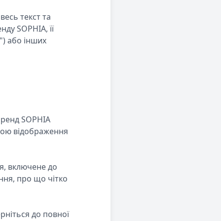
весь текст та
нду SOPHIA, її
") або інших
 бренд SOPHIA
тою відображення
я, включене до
ння, про що чітко
рніться до повної