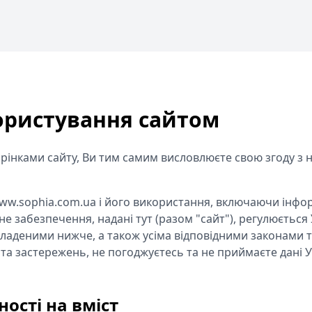
ористування сайтом
рінками сайту, Ви тим самим висловлюєте свою згоду з
www.sophia.com.ua і його використання, включаючи інфо
не забезпечення, надані тут (разом "cайт"), регулюєтьс
кладеними нижче, а також усіма відповідними законами 
та застережень, не погоджуєтесь та не приймаєте дані У
ості на вміст