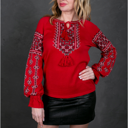
1100
грн
Трикотажний жіночий джемпер- вишиванка.
Джемпер з круглою горловиною та зав*язками з
китицями. Вишиванка з довгими рукавами та
резинкою на рукавах. Склад сировини: 50%
бавовна+50% акрил.
Колір
Виберіть кількість
-
+
1
Розмір