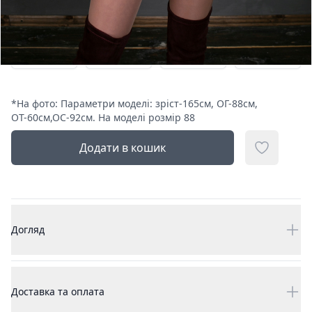
88
92
96
100
104
108
112
116
*
На фото: Параметри моделі: зріст-165см, ОГ-88см,
ОТ-60см,ОС-92см. На моделі розмір 88
Додати в кошик
Догляд
Доставка та оплата