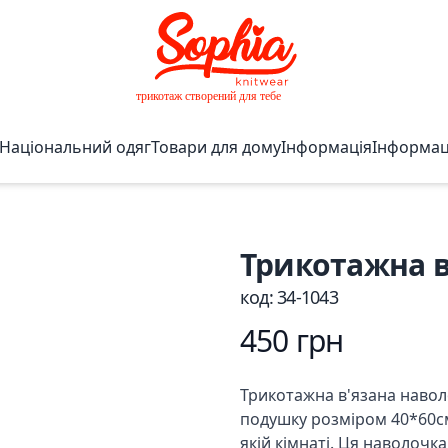
Національний одяг
Товари для дому
Інформація
Інформаці
Трикотажна в
код:
34-1043
450
грн
Трикотажна в'язана навол
подушку розміром 40*60см
якій кімнаті. Ця наволочк