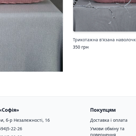
в'язана наволочка 34-1055
Трикотажна в'язана наволочк
350
грн
«Софія»
Покупцям
и, б-р Незалежності, 16
Доставка і оплата
594)5-22-26
Умови обміну та
повернення