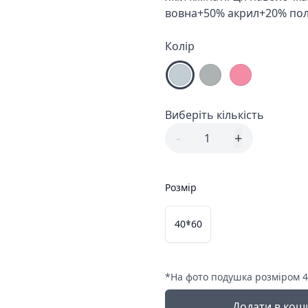
вовна+50% акрил+20% пол
Колір
Виберіть кількість
-
+
1
Розмір
40*60
*
На фото подушка розміром 4
Додати в кош