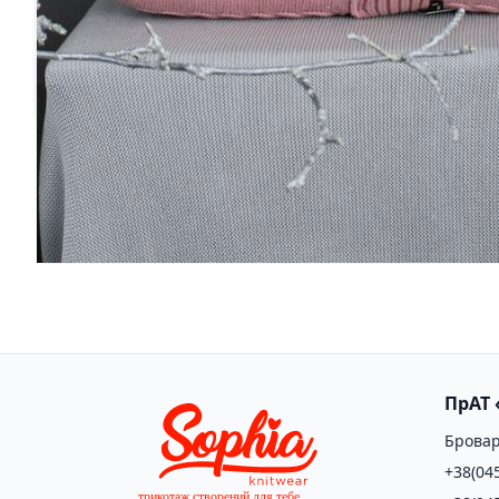
Трикотажна в'язана наволочка 34-1036
Трикотажна 
490
грн
300
грн
ПрАТ 
Бровар
+38(04