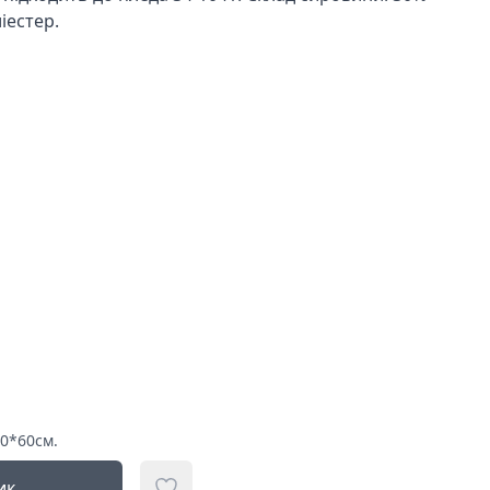
іестер.
0*60см.
ик