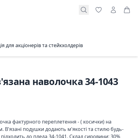
я для акціонерів та стейкхолдерів
'язана наволочка 34-1043
очка фактурного переплетення - ( косички) на
. В'язані подушки додають м'якості та стилю будь-
а підходить до пледа 34-1041. Склад сировини: 30%